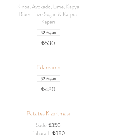
Kinoa, Avokado, Lime, Kapya
Biber, Taze Soğan & Karpuz
Kapari
Vegan
₺530
Edamame
Vegan
₺480
Patates Kızartması
Sade
₺350
Baharatlı
₺380