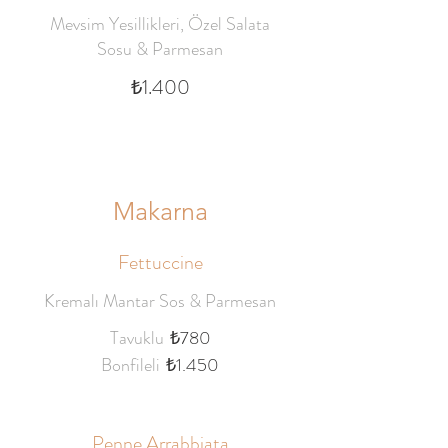
Mevsim Yesillikleri, Özel Salata
Sosu & Parmesan
₺1.400
Makarna
Fettuccine
Kremalı Mantar Sos & Parmesan
Tavuklu
₺780
Bonfileli
₺1.450
Penne Arrabbiata