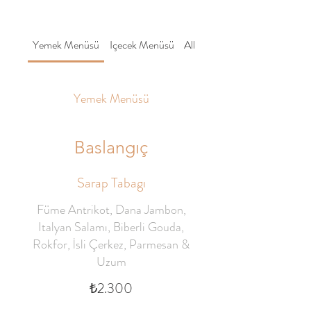
Yemek Menüsü
Içecek Menüsü
Alkollü Içecek Menüsü
Yemek Menüsü
Baslangıç
Sarap Tabagı
Füme Antrikot, Dana Jambon,
Italyan Salamı, Biberli Gouda,
Rokfor, İsli Çerkez, Parmesan &
Uzum
₺2.300